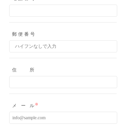
郵便番
号
住
所
※
メー
ル