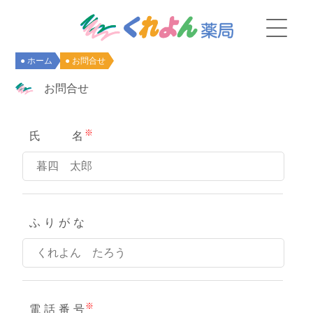
● ホーム
● お問合せ
お問合せ
※
氏
名
ふりが
な
※
電話番
号